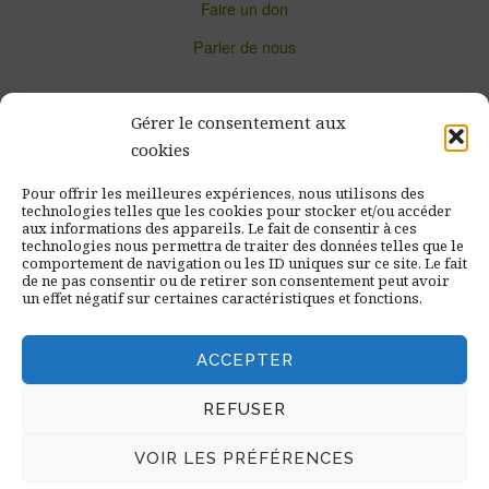
Faire un don
Parler de nous
Gérer le consentement aux
cookies
Newsletter de Pilotes Volontaires
Pour offrir les meilleures expériences, nous utilisons des
technologies telles que les cookies pour stocker et/ou accéder
aux informations des appareils. Le fait de consentir à ces
technologies nous permettra de traiter des données telles que le
comportement de navigation ou les ID uniques sur ce site. Le fait
de ne pas consentir ou de retirer son consentement peut avoir
un effet négatif sur certaines caractéristiques et fonctions.
ACCEPTER
REFUSER
Copyright © 2026 · All Rights Reserved · Pilotes Volontaires
VOIR LES PRÉFÉRENCES
Nonprofit Website
by GivingPress ·
RSS Feed
·
Connexion