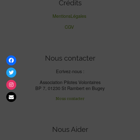
Crédits
MentionsLégales
CGV
Nous contacter
Ecrivez-nous :
Association Pilotes Volontaires
BP 7, 01230 St Rambert en Bugey
Nous contacter
Nous Aider