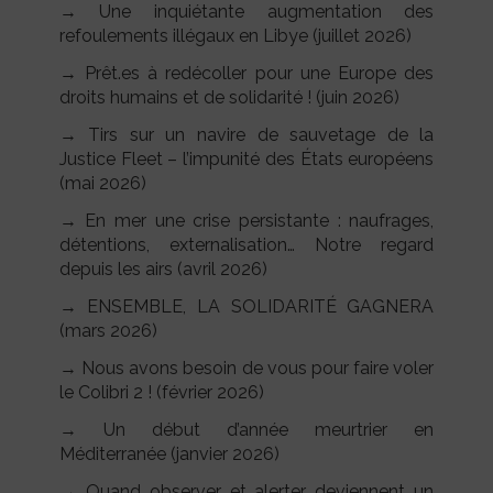
→ Une inquiétante augmentation des
refoulements illégaux en Libye (juillet 2026)
→ Prêt.es à redécoller pour une Europe des
droits humains et de solidarité ! (juin 2026)
→ Tirs sur un navire de sauvetage de la
Justice Fleet – l’impunité des États européens
(mai 2026)
→ En mer une crise persistante : naufrages,
détentions, externalisation… Notre regard
depuis les airs (avril 2026)
→ ENSEMBLE, LA SOLIDARITÉ GAGNERA
(mars 2026)
→ Nous avons besoin de vous pour faire voler
le Colibri 2 ! (février 2026)
→ Un début d’année meurtrier en
Méditerranée (janvier 2026)
→ Quand observer et alerter deviennent un