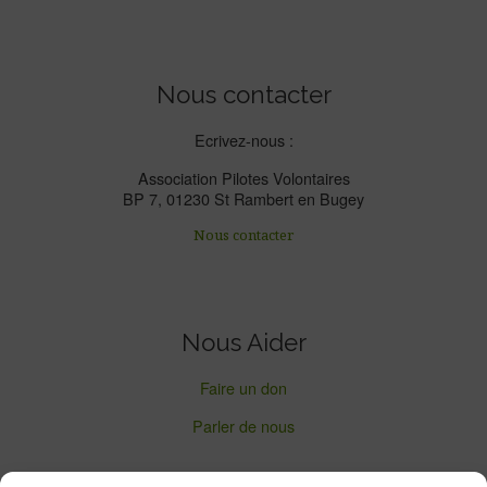
Nous contacter
Ecrivez-nous :
Association Pilotes Volontaires
BP 7, 01230 St Rambert en Bugey
Nous contacter
Nous Aider
Faire un don
Parler de nous