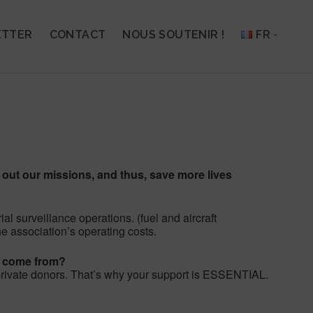
ETTER
CONTACT
NOUS SOUTENIR !
FR
out our missions, and thus, save more lives
al surveillance operations. (fuel and aircraft
he association’s operating costs.
y come from?
private donors. That’s why your support is ESSENTIAL.