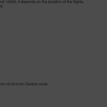
d 1000€, it depends on the duration of the flights.
0€.
 don récurrent chaque mois