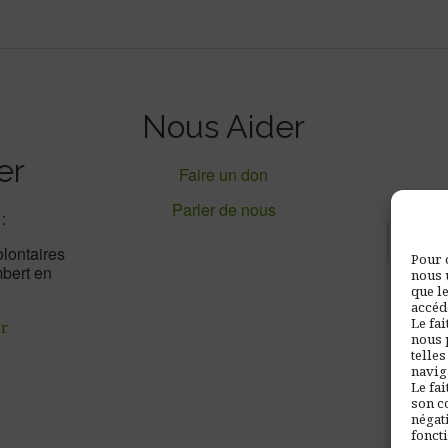
Nous Aider
er
Faire un don
Parler de nous
:
olontaires
Pour 
bert en
nous 
que l
accéd
Le fai
er
nous 
telle
naviga
Le fai
son c
négati
fonct